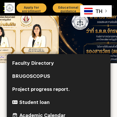
Apply for
Educational
TH
enrollment
guidance
Faculty Directory
BRUGOSCOPUS
Project progress report.
Student loan
Academic Calendar