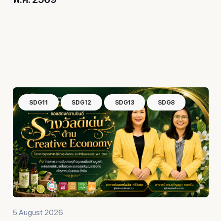
SDG11
SDG12
SDG13
SDG8
5 August 2026