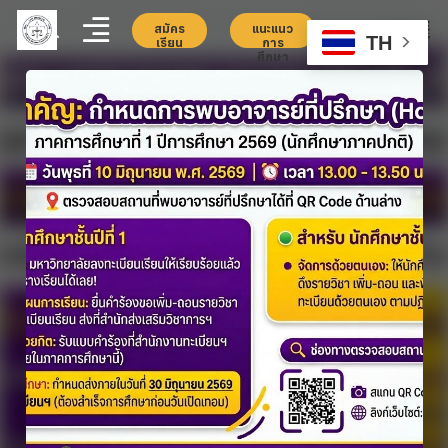
สมัคร
แนะแนว
TH
เรียน
การ
ศึกษา